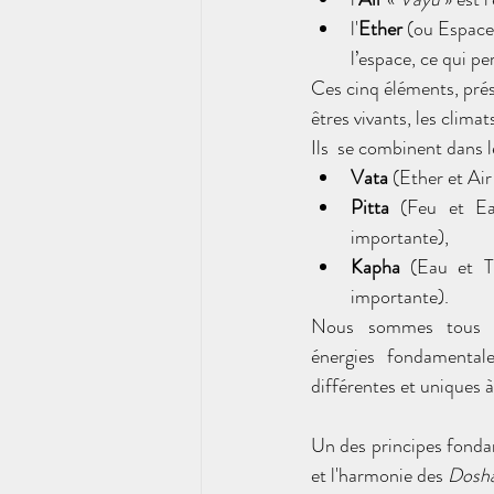
l'
Ether
 (ou Espace
l’espace, ce qui p
Ces cinq éléments, prés
êtres vivants, les climats
Ils  se combinent dans 
Vata
(Ether et Ai
Pitta
 (Feu et Ea
importante), 
Kapha
(Eau et Te
importante). 
Nous sommes tous co
énergies fondamentale
différentes et uniques 
Un des principes fondam
et l'harmonie des 
Dosh