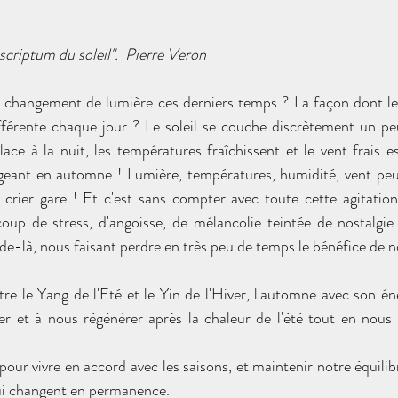
scriptum du soleil".  Pierre Veron
changement de lumière ces derniers temps ? La façon dont le 
férente chaque jour ? Le soleil se couche discrètement un pe
lace à la nuit, les températures fraîchissent et le vent frais e
geant en automne ! Lumière, températures, humidité, vent peu
s crier gare ! Et c'est sans compter avec toute cette agitatio
coup de stress, d'angoisse, de mélancolie teintée de nostalgie
de-là, nous faisant perdre en très peu de temps le bénéfice de n
er et à nous régénérer après la chaleur de l'été tout en nous 
our vivre en accord avec les saisons, et maintenir notre équili
ui changent en permanence.