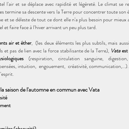
tel l'air et se déplace avec rapidité et légèreté. Le climat se ref
es termine sa descente vers la Terre pour concentrer toute son én
e et se déleste de tout ce dont elle n'a plus besoin pour mieux af
l et faire face à l'hiver arrivant un peu plus tard.
ts air et éther
,  (les deux éléments les plus subtils, mais aussi 
s et pas de lien avec la force stabilisante de la Terre), 
Vata 
est 
iologiques
 (respiration, circulation sanguine, digestion
 pensées, intuition,  engouement,  créativité, communication,...). I
'esprit.
 la saison de l'automne en commun avec Vata
sité
ement
umière (obscurité).