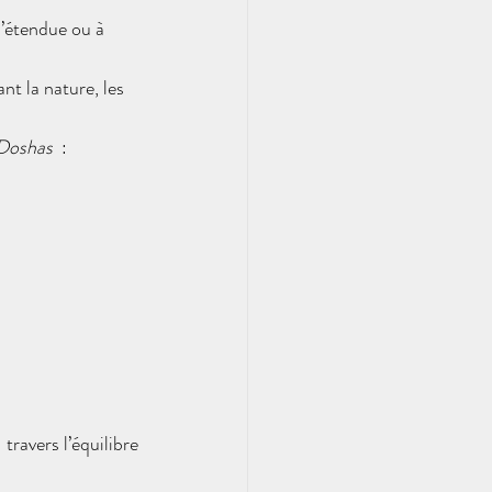
 l’étendue ou à 
t la nature, les 
Doshas  
: 
 travers l’équilibre 