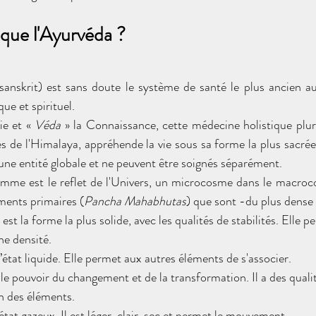
 que l'Ayurvéda ?
 sanskrit) est sans doute le système de santé le plus ancien au
ue et spirituel.
ie et « 
Véda 
» la Connaissance, cette médecine holistique pluri
 de l'Himalaya, appréhende la vie sous sa forme la plus sacrée.
t une entité globale et ne peuvent être soignés séparément.
omme est le reflet de l'Univers, un microcosme dans le macroco
ments primaires (
Pancha Mahabhutas
) que sont -du plus dense 
 est la forme la plus solide, avec les qualités de stabilités. Elle 
ne densité.
l’état liquide. Elle permet aux autres éléments de s'associer.
 le pouvoir du changement et de la transformation. Il a des quali
n des éléments.
l’état gazeux. Il est léger, clair, sec et permet le mouvement.