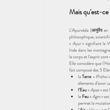
Mais qu'est-ce
L’Ayurvéda (आयुर्वॆद en
philosophique, scientifiq
« 
Ayur 
» signifiant la V
Inde dans les montagnes
le corps et l'esprit son
Elle considère que l'H
fait composé des 5 Elé
la 
Terre
  « 
Prithvi 
»
éléments d’avoir u
l'Eau
 « 
Apas 
» est 
le 
Feu 
« 
Agni 
» est
permet la mutatio
l'
Air
 « 
Vayu 
» est 