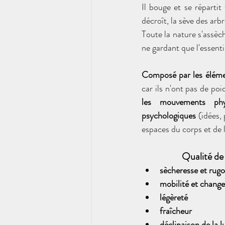
Il bouge et se répartit 
décroît, l
a sève des arbr
Toute la nature s'assèch
ne gardant que l'essentie
Composé par les élémen
car ils n'ont pas de poid
les mouvements phys
psychologiques
 (idées,
espaces du corps et de l
Qualité de
sècheresse et rugo
mobilité et chang
légèreté
fraîcheur
déclinaison de la l