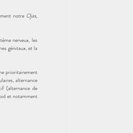
rement notre 
Ojas, 
stème nerveux, les 
nes génitaux, et la 
me prioritairement 
laires, alternance 
if (alternance de 
roid et notamment 