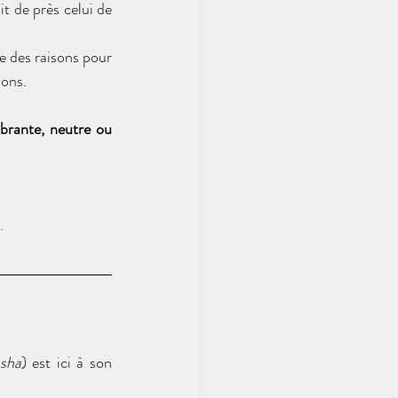
t de près celui de 
e des raisons pour 
sons.
brante, neutre ou 
.
sha
) est ici à son 