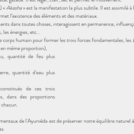
) « 
Akasha 
» est la manifestation la plus subtile. Il est assimilé à
ermet l’existence des éléments et des matériaux.
ents dans toutes choses, interagissent en permanence, influençan
, les énergies, etc...
le corps humain pour former les trois forces fondamentales, les 
r en même proportion), 
u, quantité de feu plus 
rre, quantité d'eau plus 
nstitués de ces trois 
s, dans des proportions 
à chacun.
entaux de l'Ayurvéda est de préserver notre équilibre naturel 
à
as
.