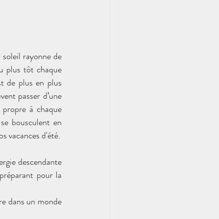
soleil rayonne de 
u plus tôt chaque 
st de plus en plus 
vent passer d’une 
n propre à chaque 
 se bousculent en 
os vacances d'été.
Saison de transition entre le Yang de l'Eté et le Yin de l'Hiver, l'automne avec son énergie descendante 
préparant pour la 
bre dans un monde 