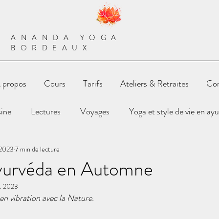
ANANDA YOGA
BORDEAUX
 propos
Cours
Tarifs
Ateliers & Retraites
Con
sine
Lectures
Voyages
Yoga et style de vie en ay
 2023
7 min de lecture
yurvéda en Automne
t. 2023
en vibration avec la Nature.