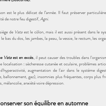
n est le plus délicat de l’année. Il faut préserver particuliè
ité de notre feu digestif, 
Agni
.
 siège de 
Vata 
est le côlon, mais il est aussi présent dans le sy
e, le bas du dos, les jambes, la peau, la vessie, le rectum, les orga
ue 
Vata 
est en excès
, il peut causer des troubles
dans l'organis
de localisation : sècheresse cutanée et oculaire, problèmes articu
d'hyperactivité, augmentation de l'air dans le système digest
e, ballonnement, gaz), insomnies plus fréquentes, corps plus f
s, mélancolie, anxiété voire dépression.
conserver son équilibre en automne 