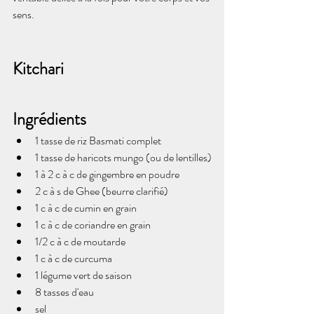
sens.
Kitchari
Ingrédients 
1 tasse de riz Basmati complet
1 tasse de haricots mungo (ou de lentilles)
1 à 2 c à c de gingembre en poudre
2 c à s de Ghee (beurre clarifié)
1 c à c de cumin en grain
1 c à c de coriandre en grain
1/2 c à c de moutarde
1 c à c de curcuma
1 légume vert de saison
8 tasses d'eau
sel