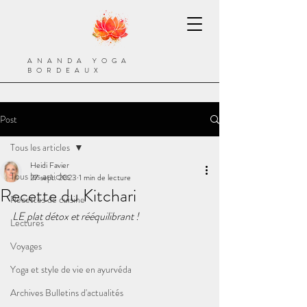
ANANDA YOGA
BORDEAUX
Post
Tous les articles
Heidi Favier
Tous les articles
27 sept. 2023
1 min de lecture
Recette du Kitchari
Recettes de cuisine
LE plat détox et rééquilibrant !
Lectures
Voyages
Yoga et style de vie en ayurvéda
Archives Bulletins d'actualités