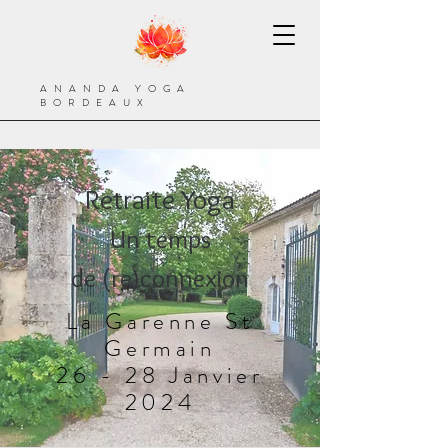
ANANDA YOGA
BORDEAUX
Retrait
e Y
oga
Un temps
de
(re)connexion
La Garenne St
Germain
26 - 28 Janvier
2024