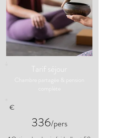
Tarif séjour
Chambre partagée & pension
complète
€
336
/pers