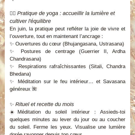
Pratique de yoga : accueillir la lumière et 
🧘‍♀️ 
cultiver l'équilibre
En juin, la pratique peut refléter la joie de vivre et 
l’ouverture, tout en maintenant l’ancrage :
✨ Ouvertures du cœur (Bhujangasana, Ustrasana)
✨ Postures de centrage (Guerrier II, Ardha 
Chandrasana)
✨ Respirations rafraîchissantes (Sitali, Chandra 
Bhedana)
✨ Méditation sur le feu intérieur… et Savasana 
généreux 🌺
Rituel et recette du mois
✨ 
☀️
Méditation du soleil intérieur : 
Assieds-toi 
quelques minutes au lever du jour ou au coucher 
du soleil. Ferme les yeux. Visualise une lumière 
dorée rayonner depuis ton cœur.