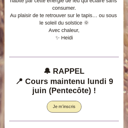
habité par cette énergie de feu qui éclaire sans 
consumer.
Au plaisir de te retrouver sur le tapis… ou sous 
le soleil du solstice 🌞
Avec chaleur,
✨ Heidi
🔔 
RAPPEL
 📍 Cours maintenu lundi 9 
juin (Pentecôte) !
Je m'inscris